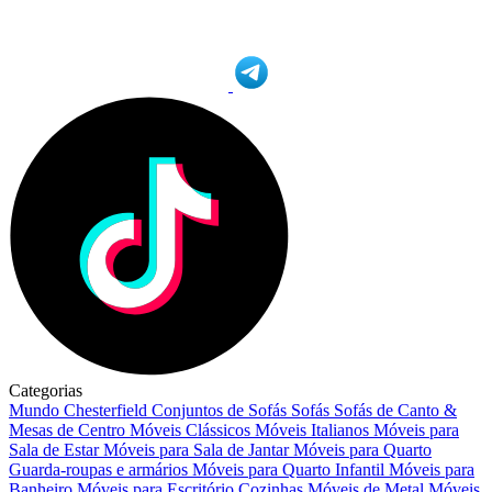
Categorias
Mundo Chesterfield
Conjuntos de Sofás
Sofás
Sofás de Canto &
Mesas de Centro
Móveis Clássicos
Móveis Italianos
Móveis para
Sala de Estar
Móveis para Sala de Jantar
Móveis para Quarto
Guarda-roupas e armários
Móveis para Quarto Infantil
Móveis para
Banheiro
Móveis para Escritório
Cozinhas
Móveis de Metal
Móveis