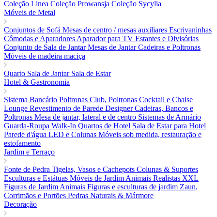
Coleção Linea
Coleção Prowansja
Coleção Sycylia
Móveis de Metal
Conjuntos de Sofá
Mesas de centro / mesas auxiliares
Escrivaninhas
Cômodas e Aparadores
Aparador para TV
Estantes e Divisórias
Conjunto de Sala de Jantar
Mesas de Jantar
Cadeiras e Poltronas
Móveis de madeira maciça
Quarto
Sala de Jantar
Sala de Estar
Hotel & Gastronomia
Sistema Bancário
Poltronas Club, Poltronas Cocktail e Chaise
Lounge
Revestimento de Parede Designer
Cadeiras, Bancos e
Poltronas
Mesa de jantar, lateral e de centro
Sistemas de Armário
Guarda-Roupa Walk-In
Quartos de Hotel
Sala de Estar para Hotel
Parede d'água LED e Colunas
Móveis sob medida, restauração e
estofamento
Jardim e Terraço
Fonte de Pedra
Tigelas, Vasos e Cachepots
Colunas & Suportes
Esculturas e Estátuas
Móveis de Jardim
Animais Realistas XXL
Figuras de Jardim Animais
Figuras e esculturas de jardim
Zaun,
Corrimãos e Portões
Pedras Naturais & Mármore
Decoração