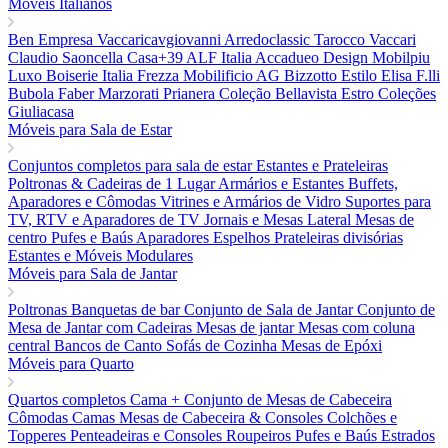
Móveis Italianos
Ben Empresa
Vaccaricavgiovanni
Arredoclassic
Tarocco Vaccari
Claudio Saoncella
Casa+39
ALF Italia
Accadueo Design
Mobilpiu
Luxo
Boiserie Italia
Frezza
Mobilificio AG
Bizzotto
Estilo Elisa
F.lli
Bubola
Faber
Marzorati
Prianera
Coleção Bellavista
Estro Coleções
Giuliacasa
Móveis para Sala de Estar
Conjuntos completos para sala de estar
Estantes e Prateleiras
Poltronas & Cadeiras de 1 Lugar
Armários e Estantes
Buffets,
Aparadores e Cômodas
Vitrines e Armários de Vidro
Suportes para
TV, RTV e Aparadores de TV
Jornais e Mesas Lateral
Mesas de
centro
Pufes e Baús
Aparadores
Espelhos
Prateleiras divisórias
Estantes e Móveis Modulares
Móveis para Sala de Jantar
Poltronas
Banquetas de bar
Conjunto de Sala de Jantar
Conjunto de
Mesa de Jantar com Cadeiras
Mesas de jantar
Mesas com coluna
central
Bancos de Canto
Sofás de Cozinha
Mesas de Epóxi
Móveis para Quarto
Quartos completos
Cama + Conjunto de Mesas de Cabeceira
Cômodas
Camas
Mesas de Cabeceira & Consoles
Colchões e
Topperes
Penteadeiras e Consoles
Roupeiros
Pufes e Baús
Estrados