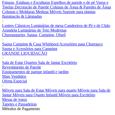
Figuras, Estátuas e Esculturas
Espelhos de parede e de pé
Vasos e
Tigelas
Decoração de Parede
Colunas de Água & Paredes de Água
Colunas e Molduras
Medusa Móveis
Suporte para plantas
Iluminação & Lâmpadas
Lustres Clássicos
Luminárias de mesa
Candeeiros de Pé e de Chão
Arandela
Luminárias de Teto Modernas
Churrasqueira, Sauna, Camping, Ofurô
Sauna
Camping & Casa
Whirlpool
Acessórios para Churrasco
Sauna e Acessórios para Camping
GRANDE LIQUIDAÇÃO
Sala de Estar
Quartos
Sala de Jantar
Escritório
Revestimento de Parede
Equipamentos de parque infantil e jardim
Mais Vendidos
Oferta Especial
Móveis para Sala de Estar
Móveis para quarto
Móveis para Sala de
Jantar
Móveis para Quarto Infantil
Móveis para Escritório
Mesas de jogos
Tapetes e Passadeiras
Métodos de Pagamento