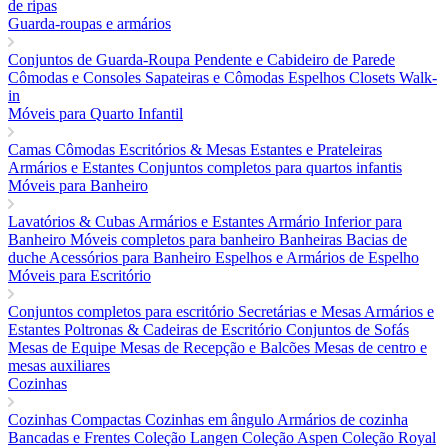
de ripas
Guarda-roupas e armários
Conjuntos de Guarda-Roupa
Pendente e Cabideiro de Parede
Cômodas e Consoles
Sapateiras e Cômodas
Espelhos
Closets Walk-
in
Móveis para Quarto Infantil
Camas
Cômodas
Escritórios & Mesas
Estantes e Prateleiras
Armários e Estantes
Conjuntos completos para quartos infantis
Móveis para Banheiro
Lavatórios & Cubas
Armários e Estantes
Armário Inferior para
Banheiro
Móveis completos para banheiro
Banheiras
Bacias de
duche
Acessórios para Banheiro
Espelhos e Armários de Espelho
Móveis para Escritório
Conjuntos completos para escritório
Secretárias e Mesas
Armários e
Estantes
Poltronas & Cadeiras de Escritório
Conjuntos de Sofás
Mesas de Equipe
Mesas de Recepção e Balcões
Mesas de centro e
mesas auxiliares
Cozinhas
Cozinhas Compactas
Cozinhas em ângulo
Armários de cozinha
Bancadas e Frentes
Coleção Langen
Coleção Aspen
Coleção Royal