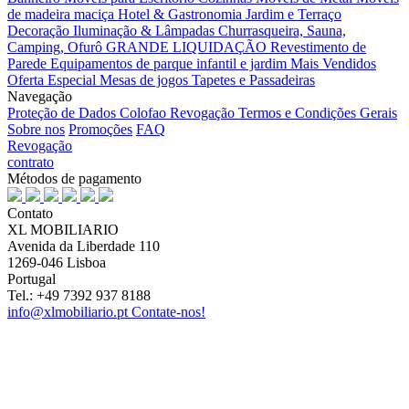
de madeira maciça
Hotel & Gastronomia
Jardim e Terraço
Decoração
Iluminação & Lâmpadas
Churrasqueira, Sauna,
Camping, Ofurô
GRANDE LIQUIDAÇÃO
Revestimento de
Parede
Equipamentos de parque infantil e jardim
Mais Vendidos
Oferta Especial
Mesas de jogos
Tapetes e Passadeiras
Navegação
Proteção de Dados
Colofao
Revogação
Termos e Condições Gerais
Sobre nos
Promoções
FAQ
Revogação
contrato
Métodos de pagamento
Contato
XL MOBILIARIO
Avenida da Liberdade 110
1269-046 Lisboa
Portugal
Tel.: +49 7392 937 8188
info@xlmobiliario.pt
Contate-nos!