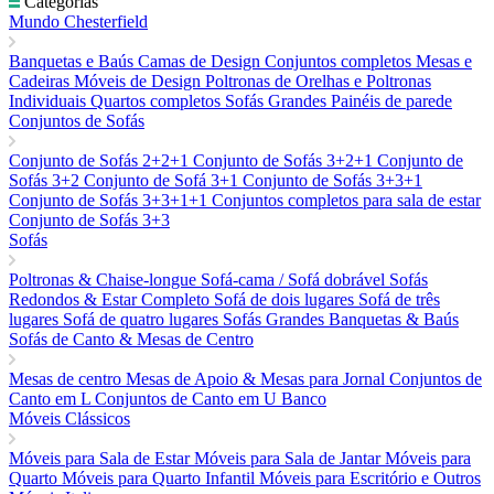
Categorias
Mundo Chesterfield
Banquetas e Baús
Camas de Design
Conjuntos completos
Mesas e
Cadeiras
Móveis de Design
Poltronas de Orelhas e Poltronas
Individuais
Quartos completos
Sofás Grandes
Painéis de parede
Conjuntos de Sofás
Conjunto de Sofás 2+2+1
Conjunto de Sofás 3+2+1
Conjunto de
Sofás 3+2
Conjunto de Sofá 3+1
Conjunto de Sofás 3+3+1
Conjunto de Sofás 3+3+1+1
Conjuntos completos para sala de estar
Conjunto de Sofás 3+3
Sofás
Poltronas & Chaise-longue
Sofá-cama / Sofá dobrável
Sofás
Redondos & Estar Completo
Sofá de dois lugares
Sofá de três
lugares
Sofá de quatro lugares
Sofás Grandes
Banquetas & Baús
Sofás de Canto & Mesas de Centro
Mesas de centro
Mesas de Apoio & Mesas para Jornal
Conjuntos de
Canto em L
Conjuntos de Canto em U
Banco
Móveis Clássicos
Móveis para Sala de Estar
Móveis para Sala de Jantar
Móveis para
Quarto
Móveis para Quarto Infantil
Móveis para Escritório e Outros