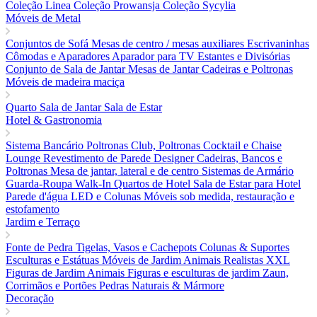
Coleção Linea
Coleção Prowansja
Coleção Sycylia
Móveis de Metal
Conjuntos de Sofá
Mesas de centro / mesas auxiliares
Escrivaninhas
Cômodas e Aparadores
Aparador para TV
Estantes e Divisórias
Conjunto de Sala de Jantar
Mesas de Jantar
Cadeiras e Poltronas
Móveis de madeira maciça
Quarto
Sala de Jantar
Sala de Estar
Hotel & Gastronomia
Sistema Bancário
Poltronas Club, Poltronas Cocktail e Chaise
Lounge
Revestimento de Parede Designer
Cadeiras, Bancos e
Poltronas
Mesa de jantar, lateral e de centro
Sistemas de Armário
Guarda-Roupa Walk-In
Quartos de Hotel
Sala de Estar para Hotel
Parede d'água LED e Colunas
Móveis sob medida, restauração e
estofamento
Jardim e Terraço
Fonte de Pedra
Tigelas, Vasos e Cachepots
Colunas & Suportes
Esculturas e Estátuas
Móveis de Jardim
Animais Realistas XXL
Figuras de Jardim Animais
Figuras e esculturas de jardim
Zaun,
Corrimãos e Portões
Pedras Naturais & Mármore
Decoração