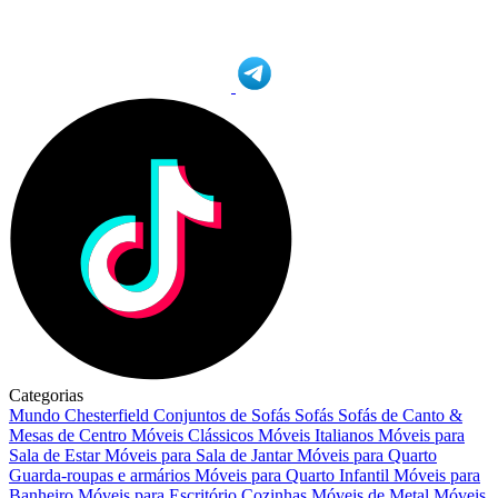
Categorias
Mundo Chesterfield
Conjuntos de Sofás
Sofás
Sofás de Canto &
Mesas de Centro
Móveis Clássicos
Móveis Italianos
Móveis para
Sala de Estar
Móveis para Sala de Jantar
Móveis para Quarto
Guarda-roupas e armários
Móveis para Quarto Infantil
Móveis para
Banheiro
Móveis para Escritório
Cozinhas
Móveis de Metal
Móveis