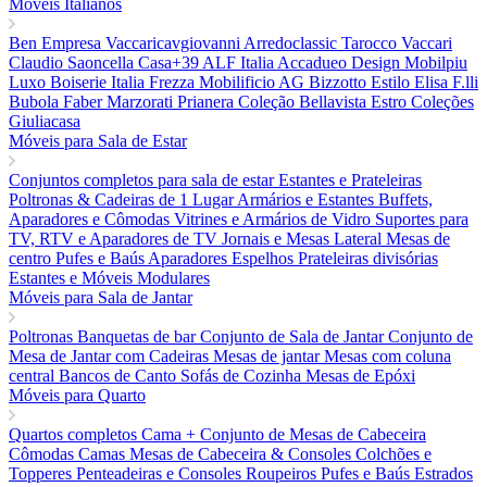
Móveis Italianos
Ben Empresa
Vaccaricavgiovanni
Arredoclassic
Tarocco Vaccari
Claudio Saoncella
Casa+39
ALF Italia
Accadueo Design
Mobilpiu
Luxo
Boiserie Italia
Frezza
Mobilificio AG
Bizzotto
Estilo Elisa
F.lli
Bubola
Faber
Marzorati
Prianera
Coleção Bellavista
Estro Coleções
Giuliacasa
Móveis para Sala de Estar
Conjuntos completos para sala de estar
Estantes e Prateleiras
Poltronas & Cadeiras de 1 Lugar
Armários e Estantes
Buffets,
Aparadores e Cômodas
Vitrines e Armários de Vidro
Suportes para
TV, RTV e Aparadores de TV
Jornais e Mesas Lateral
Mesas de
centro
Pufes e Baús
Aparadores
Espelhos
Prateleiras divisórias
Estantes e Móveis Modulares
Móveis para Sala de Jantar
Poltronas
Banquetas de bar
Conjunto de Sala de Jantar
Conjunto de
Mesa de Jantar com Cadeiras
Mesas de jantar
Mesas com coluna
central
Bancos de Canto
Sofás de Cozinha
Mesas de Epóxi
Móveis para Quarto
Quartos completos
Cama + Conjunto de Mesas de Cabeceira
Cômodas
Camas
Mesas de Cabeceira & Consoles
Colchões e
Topperes
Penteadeiras e Consoles
Roupeiros
Pufes e Baús
Estrados