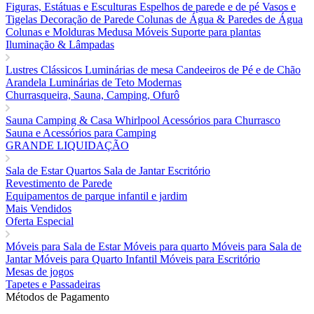
Figuras, Estátuas e Esculturas
Espelhos de parede e de pé
Vasos e
Tigelas
Decoração de Parede
Colunas de Água & Paredes de Água
Colunas e Molduras
Medusa Móveis
Suporte para plantas
Iluminação & Lâmpadas
Lustres Clássicos
Luminárias de mesa
Candeeiros de Pé e de Chão
Arandela
Luminárias de Teto Modernas
Churrasqueira, Sauna, Camping, Ofurô
Sauna
Camping & Casa
Whirlpool
Acessórios para Churrasco
Sauna e Acessórios para Camping
GRANDE LIQUIDAÇÃO
Sala de Estar
Quartos
Sala de Jantar
Escritório
Revestimento de Parede
Equipamentos de parque infantil e jardim
Mais Vendidos
Oferta Especial
Móveis para Sala de Estar
Móveis para quarto
Móveis para Sala de
Jantar
Móveis para Quarto Infantil
Móveis para Escritório
Mesas de jogos
Tapetes e Passadeiras
Métodos de Pagamento