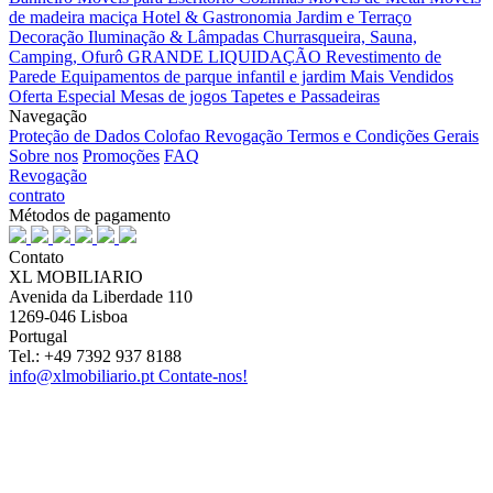
de madeira maciça
Hotel & Gastronomia
Jardim e Terraço
Decoração
Iluminação & Lâmpadas
Churrasqueira, Sauna,
Camping, Ofurô
GRANDE LIQUIDAÇÃO
Revestimento de
Parede
Equipamentos de parque infantil e jardim
Mais Vendidos
Oferta Especial
Mesas de jogos
Tapetes e Passadeiras
Navegação
Proteção de Dados
Colofao
Revogação
Termos e Condições Gerais
Sobre nos
Promoções
FAQ
Revogação
contrato
Métodos de pagamento
Contato
XL MOBILIARIO
Avenida da Liberdade 110
1269-046 Lisboa
Portugal
Tel.: +49 7392 937 8188
info@xlmobiliario.pt
Contate-nos!