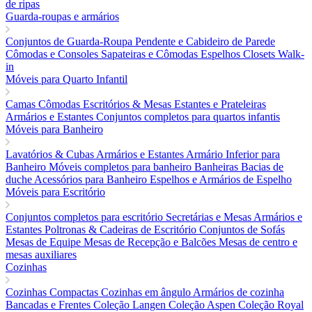
de ripas
Guarda-roupas e armários
Conjuntos de Guarda-Roupa
Pendente e Cabideiro de Parede
Cômodas e Consoles
Sapateiras e Cômodas
Espelhos
Closets Walk-
in
Móveis para Quarto Infantil
Camas
Cômodas
Escritórios & Mesas
Estantes e Prateleiras
Armários e Estantes
Conjuntos completos para quartos infantis
Móveis para Banheiro
Lavatórios & Cubas
Armários e Estantes
Armário Inferior para
Banheiro
Móveis completos para banheiro
Banheiras
Bacias de
duche
Acessórios para Banheiro
Espelhos e Armários de Espelho
Móveis para Escritório
Conjuntos completos para escritório
Secretárias e Mesas
Armários e
Estantes
Poltronas & Cadeiras de Escritório
Conjuntos de Sofás
Mesas de Equipe
Mesas de Recepção e Balcões
Mesas de centro e
mesas auxiliares
Cozinhas
Cozinhas Compactas
Cozinhas em ângulo
Armários de cozinha
Bancadas e Frentes
Coleção Langen
Coleção Aspen
Coleção Royal