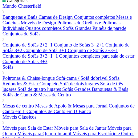
Categorias
Mundo Chesterfield
Banquetas e Baús
Camas de Design
Conjuntos completos
Mesas e
Cadeiras
Móveis de Design
Poltronas de Orelhas e Poltronas
Individuais
Quartos completos
Sofás Grandes
Painéis de parede
Conjuntos de Sofás
Conjunto de Sofás 2+2+1
Conjunto de Sofás 3+2+1
Conjunto de
Sofás 3+2
Conjunto de Sofá 3+1
Conjunto de Sofás 3+3+1
Conjunto de Sofás 3+3+1+1
Conjuntos completos para sala de estar
Conjunto de Sofás 3+3
Sofás
Poltronas & Chaise-longue
Sofá-cama / Sofá dobrável
Sofás
Redondos & Estar Completo
Sofá de dois lugares
Sofá de três
lugares
Sofá de quatro lugares
Sofás Grandes
Banquetas & Baús
Sofás de Canto & Mesas de Centro
Mesas de centro
Mesas de Apoio & Mesas para Jornal
Conjuntos de
Canto em L
Conjuntos de Canto em U
Banco
Móveis Clássicos
Móveis para Sala de Estar
Móveis para Sala de Jantar
Móveis para
Quarto
Móveis para Quarto Infantil
Móveis para Escritório e Outros