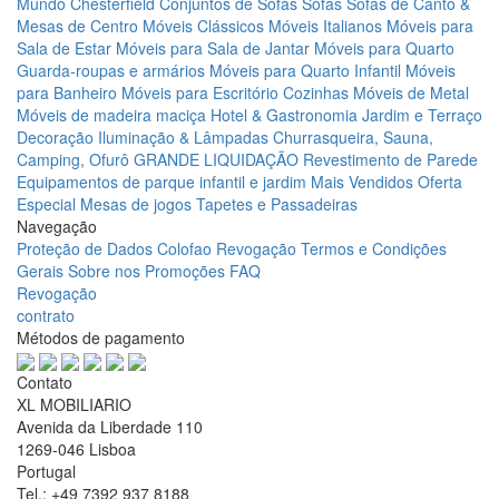
Mundo Chesterfield
Conjuntos de Sofás
Sofás
Sofás de Canto &
Mesas de Centro
Móveis Clássicos
Móveis Italianos
Móveis para
Sala de Estar
Móveis para Sala de Jantar
Móveis para Quarto
Guarda-roupas e armários
Móveis para Quarto Infantil
Móveis
para Banheiro
Móveis para Escritório
Cozinhas
Móveis de Metal
Móveis de madeira maciça
Hotel & Gastronomia
Jardim e Terraço
Decoração
Iluminação & Lâmpadas
Churrasqueira, Sauna,
Camping, Ofurô
GRANDE LIQUIDAÇÃO
Revestimento de Parede
Equipamentos de parque infantil e jardim
Mais Vendidos
Oferta
Especial
Mesas de jogos
Tapetes e Passadeiras
Navegação
Proteção de Dados
Colofao
Revogação
Termos e Condições
Gerais
Sobre nos
Promoções
FAQ
Revogação
contrato
Métodos de pagamento
Contato
XL MOBILIARIO
Avenida da Liberdade 110
1269-046 Lisboa
Portugal
Tel.: +49 7392 937 8188